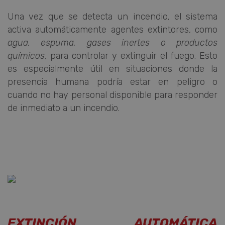
Una vez que se detecta un incendio, el sistema
activa automáticamente agentes extintores, como
agua, espuma, gases inertes o productos
químicos
, para controlar y extinguir el fuego. Esto
es especialmente útil en situaciones donde la
presencia humana podría estar en peligro o
Proveedor /
cuando no hay personal disponible para responder
Nombre
Vencimiento
Dominio
de inmediato a un incendio.
_ga_7Z2RBXJK9D
.mcicosmos.com
1 año 1 mes
_ga
1 año 1 mes
Google LLC
.mcicosmos.com
EXTINCIÓN AUTOMÁTICA