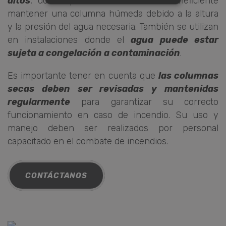
altos
, donde puede resultar difícil o ineficiente
NECESARIAS
mantener una columna húmeda debido a la altura
COOKIES DE RENDIMIENTO
y la presión del agua necesaria. También se utilizan
en instalaciones donde el
agua puede estar
sujeta a congelación a contaminación
.
Cookies estrictamente necesarias
Es importante tener en cuenta que
las columnas
Cookies de rendimiento
secas deben ser revisadas y mantenidas
Las cookies estrictamente necesarias
regularmente
para garantizar su correcto
permiten la funcionalidad principal
del sitio web, como el inicio de sesión
funcionamiento en caso de incendio. Su uso y
de usuario y la gestión de cuentas. El
manejo deben ser realizados por personal
sitio web no se puede utilizar
correctamente sin las cookies
capacitado en el combate de incendios.
estrictamente necesarias.
Proveedor /
Nombre
Vencimiento
Dominio
CONTÁCTANOS
_GRECAPTCHA
6 meses
Google LLC
www.google.com