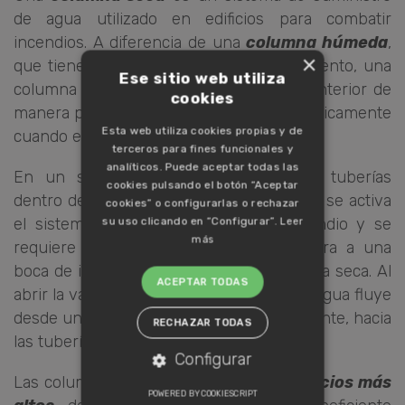
de agua utilizado en edificios para combatir
incendios. A diferencia de una
columna húmeda
,
×
que tiene agua disponible en todo momento, una
Ese sitio web utiliza
columna seca no contiene agua en su interior de
cookies
manera permanente, sino que se llena únicamente
Esta web utiliza cookies propias y de
cuando es necesario.
terceros para fines funcionales y
analíticos. Puede aceptar todas las
En un sistema de columna seca, las tuberías
cookies pulsando el botón “Aceptar
dentro del edificio están vacías hasta que se activa
cookies” o configurarlas o rechazar
el sistema. Cuando se detecta un incendio y se
su uso clicando en “Configurar”.
Leer
más
requiere agua, se conecta una manguera a una
boca de incendio en la base de la columna seca. Al
ACEPTAR TODAS
abrir la válvula en la boca de incendio, el agua fluye
desde una fuente externa, como un hidrante, hacia
RECHAZAR TODAS
las tuberías del edificio.
Configurar
Las columnas secas
se utilizan en edificios más
COOKIES ESTRICTAMENTE
POWERED BY COOKIESCRIPT