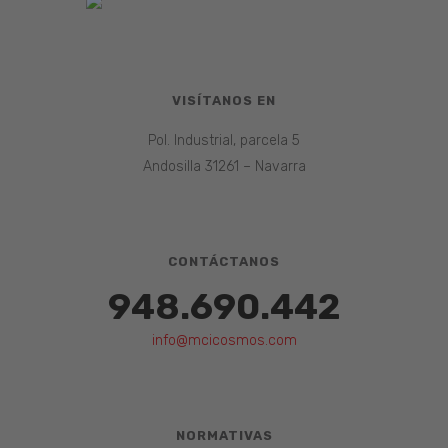
VISÍTANOS EN
PHPSESSID
Sesión
Pol. Industrial, parcela 5
PHP.net
www.mcicosmos.com
Andosilla 31261 – Navarra
CONTÁCTANOS
948.690.442
info@mcicosmos.com
NORMATIVAS