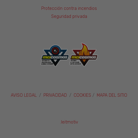
Protección contra incendios
Seguridad privada
Proveedor /
Nombre
Vencimiento
Dominio
_ga_7Z2RBXJK9D
.mcicosmos.com
1 año 1 mes
AVISO LEGAL
/
PRIVACIDAD
/
COOKIES
/
MAPA DEL SITIO
_ga
1 año 1 mes
Google LLC
.mcicosmos.com
.leitmotiv